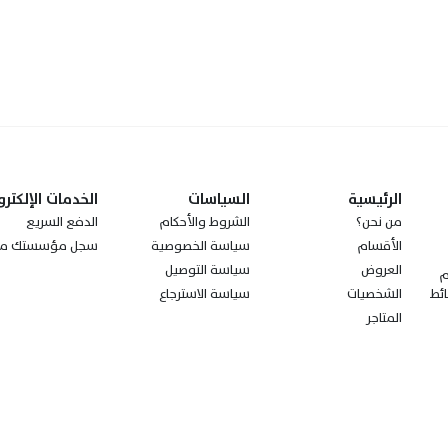
الرئيسية
السياسات
الخدمات الإلكترو
من نحن؟
الشروط والأحكام
الدفع السريع
الأقسام
سياسة الخصوصية
سجل مؤسستك مع
العروض
سياسة التوصيل
ز مجتمعةً الـ100 عام
الشخصيات
سياسة الاسترجاع
ئط
المتاجر