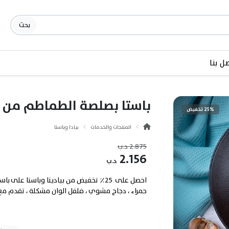
بحث
ل بنا
باستا بصلصة الطماطم من بي
25% تخفيض
المنتجات والخدمات
بيادا وباستا
2.875
د.ب
2.156
د.ب
احصل على 25٪ تخفيض من بيادينا وباستا 
حمراء ، دجاج مشوي ، فلفل الوان مشكلة ، تقدم مع 