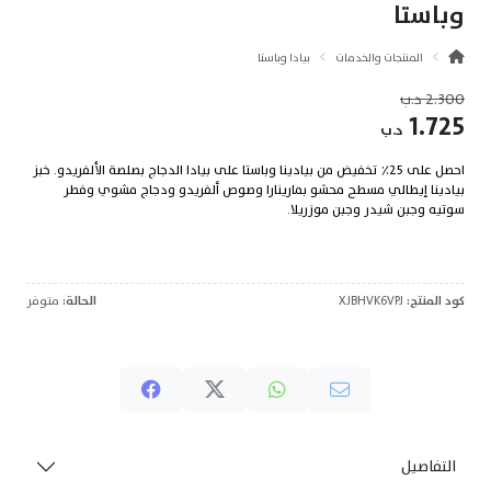
وباستا
المنتجات والخدمات
بيادا وباستا
2.300
د.ب
1.725
د.ب
احصل على 25٪ تخفيض من بيادينا وباستا على بيادا الدجاج بصلصة الألفريدو. خبز
بيادينا إيطالي مسطح محشو بمارينارا وصوص ألفريدو ودجاج مشوي وفطر
سوتيه وجبن شيدر وجبن موزريلا.
كود المنتج:
XJBHVK6VPJ
الحالة:
متوفر
التفاصيل