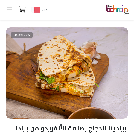
د.ب
25% تخفيض
بيادينا الدجاج بصلصة الألفريدو من بيادا