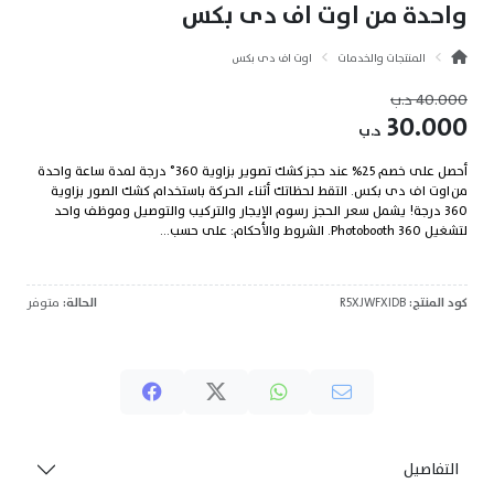
واحدة من اوت اف دى بكس
المنتجات والخدمات
اوت اف دى بكس
40.000
د.ب
30.000
د.ب
أحصل على خصم 25% عند حجز كشك تصوير بزاوية 360° درجة لمدة ساعة واحدة
من اوت اف دى بكس. التقط لحظاتك أثناء الحركة باستخدام كشك الصور بزاوية
360 درجة! يشمل سعر الحجز رسوم الإيجار والتركيب والتوصيل وموظف واحد
لتشغيل 360 Photobooth. الشروط والأحكام: على حسب...
كود المنتج:
R5XJWFXIDB
الحالة:
متوفر
التفاصيل