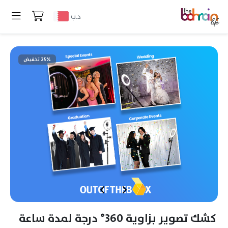
د.ب
25% تخفيض
كشك تصوير بزاوية 360° درجة لمدة ساعة