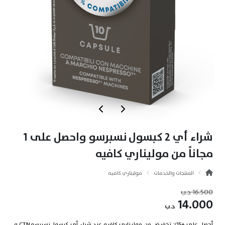
شراء أي 2 كبسول نسبرسو واحصل على 1
مجاناً من موليناري كافيه
المنتجات والخدمات
موليناري كافيه
16.500
د.ب
14.000
د.ب
أحصل على +15٪ تخفيض من موليناري كافيه عند شراء أي كبسول نسبرسو CTN و