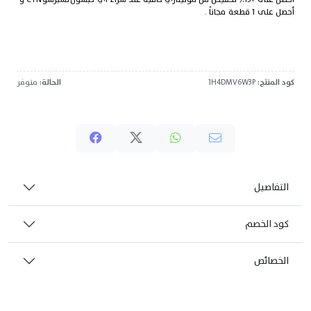
أحصل على ١ قطعة مجاناً .
كود المنتج:
1H4DMV6W3P
الحالة:
متوفر
التفاصيل
كود الخصم
الخصائص