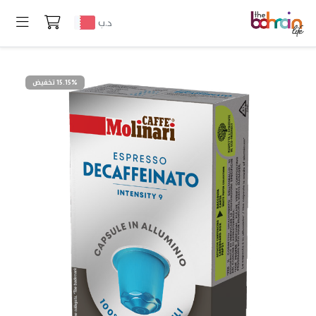
د.ب
15.15% تخفيض