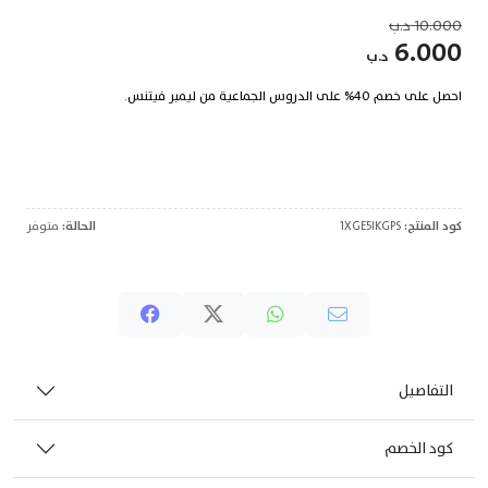
10.000
د.ب
6.000
د.ب
احصل على خصم 40% على الدروس الجماعية من ليمبر فيتنس.
كود المنتج:
1XGE5IKGPS
الحالة:
متوفر
التفاصيل
كود الخصم