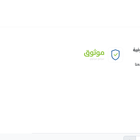
نية
نا