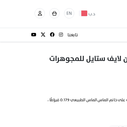
EN
د.ب
تابعنا
 لايف ستايل للمجوهرات
أحصل على 64% تخفيض من لايف ستايل للمجوهرات على خاتم الماس الماس الطبيعي 0.179 قيراطًا ،