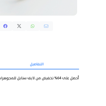
التفاصيل
أحصل على 64% تخفيض من لايف ستايل للمجوهرات على خاتم الماس الماس الطبيعي 0.179 قيراطًا ، الذهب الأصفر 1.31 جرامًا.