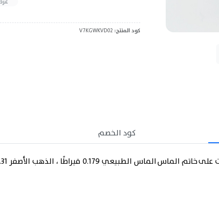
عرض
كود المنتج:
V7KGWKVD02
كود الخصم