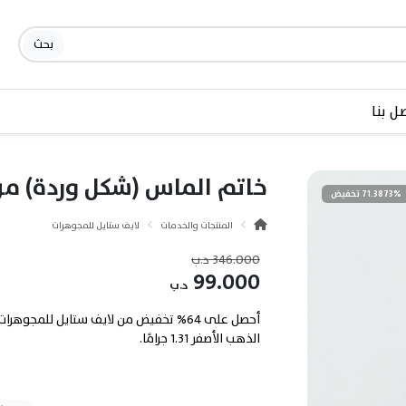
بحث
ل بنا
خاتم الماس (شكل وردة) من
71.3873% تخفيض
المنتجات والخدمات
لايف ستايل للمجوهرات
346.000
د.ب
99.000
د.ب
الذهب الأصفر 1.31 جرامًا.