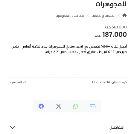
للمجوهرات
المنتجات والخدمات
لايف ستايل للمجوهرات
561.000
د.ب
187.000
د.ب
أحصل على +66% تخفيض من لايف ستايل للمجوهرات على قلادة ألماس ، ماس
طبيعي 0.14 قيراط ، عقيق أخضر ، ذهب أصفر 2.21 جرام.
كود المنتج:
ERV8VIG71A
الحالة:
متوفر
التفاصيل