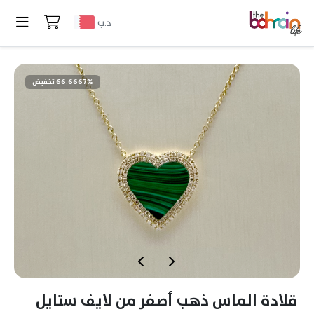
د.ب
66.6667% تخفيض
قلادة الماس ذهب أصفر من لايف ستايل