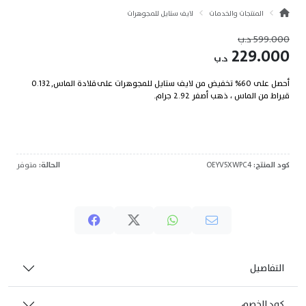
المنتجات والخدمات
لايف ستايل للمجوهرات
599.000
د.ب
229.000
د.ب
أحصل على 60% تخفيض من لايف ستايل للمجوهرات على قلادة الماس, 0.132
قيراط من الماس ، ذهب أصفر 2.92 جرام.
كود المنتج:
OEYV5XWPC4
الحالة:
متوفر
التفاصيل
كود الخصم