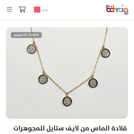
د.ب
61.7696% تخفيض
قلادة الماس من لايف ستايل للمجوهرات