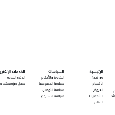
الرئيسية
السياسات
الخدمات الإلكترو
من نحن؟
الشروط والأحكام
الدفع السريع
الأقسام
سياسة الخصوصية
سجل مؤسستك مع
العروض
سياسة التوصيل
ز مجتمعةً الـ100 عام
الشخصيات
سياسة الاسترجاع
ئط
المتاجر