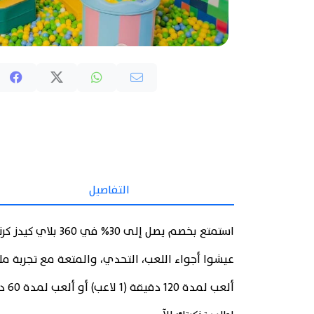
التفاصيل
استمتع بخصم يصل إلى 30% في 360 بلاي كيدز كرنفال بمجمع الإنماء (الرفاع).
عيشوا أجواء اللعب، التحدي، والمتعة مع تجربة م
ألعب لمدة 120 دقيقة (1 لاعب) أو ألعب لمدة 60 دقيقة (2 لاعبين) بـ 7.700 دينار بحريني فقط.