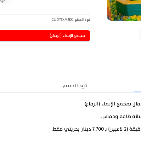
عرض
كود المنتج:
CUOY5XMJKK
مجمع الإنماء (الرفاع)
كود الخصم
ليانة طاقة وحماس.