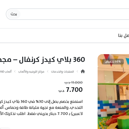
بحث
ل بنا
360 بلاي كيدز كرنفال – مجمع الإنماء (الرفاع)
30% تخفيض
المنتجات والخدمات
مراكز الترفيه والألعاب
ألعاب 360
11.000
د.ب
7.700
د.ب
استمتع بخصم يصل إلى
لاعبين) بـ 7.700 دينار بحريني فقط. اطلب تذكرتك الآن.