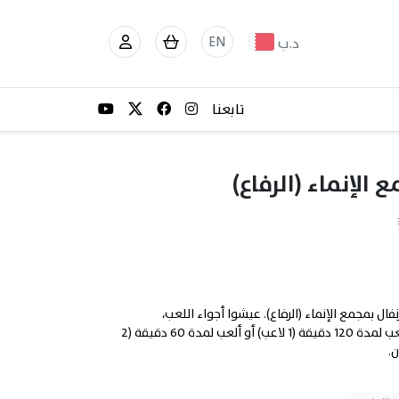
EN
د.ب
تابعنا
 30% في 360 بلاي كيدز كرنفال بمجمع الإنماء (الرفاع). عيشوا أجواء اللعب،
التحدي، والمتعة مع تجربة مليانة طاقة وحماس. ألعب لمدة 120 دقيقة (1 لاعب) أو ألعب لمدة 60 دقيقة (2