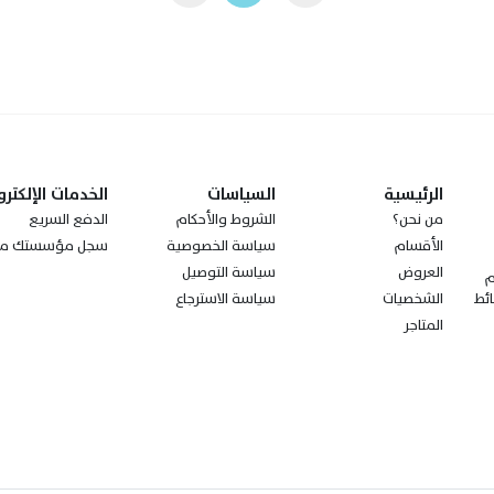
الرئيسية
السياسات
الخدمات الإلكترو
من نحن؟
الشروط والأحكام
الدفع السريع
الأقسام
سياسة الخصوصية
سجل مؤسستك مع
العروض
سياسة التوصيل
ز مجتمعةً الـ100 عام
الشخصيات
سياسة الاسترجاع
ئط
المتاجر