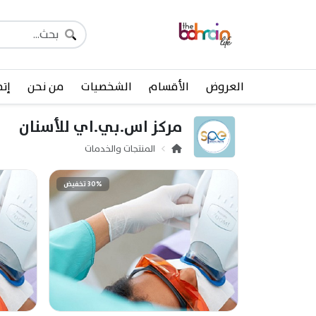
العروض
الأقسام
الشخصيات
من نحن
إتص
مركز اس.بي.اي للأسنان
المنتجات والخدمات
30% تخفيض