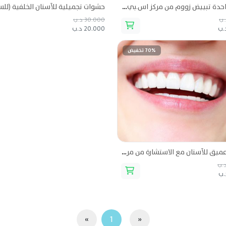
جلسة واحدة تبييض زووم من مركز اس.بي.اي للأسنان
30.000 د.ب
20.000 د.ب
70% تخفيض
تنظيف عميق للأسنان مع الاستشارة من مركز اس.بي.اي للأسنان
»
1
«