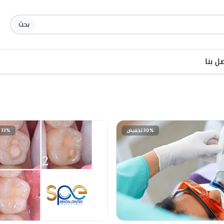
بحث
ل بنا
30% تخفيض
33% تخفيض