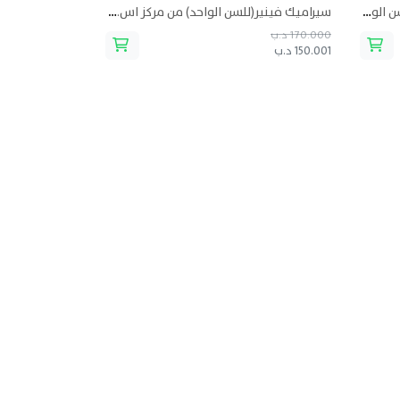
حشوات تجميلية للأسنان الخلفية (للسن الواحد) من مركز اس.بي.اي للأسنان
سيراميك فينير(للسن الواحد) من مركز اس.بي.اي للأسنان
170.000 د.ب
150.001 د.ب