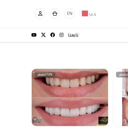
EN
د.ب
تابعنا
12% تخفيض