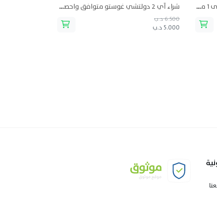
شراء أي 2 كبسول نسبرسو واحصل على 1 مجاناً من موليناري كافيه
شراء أي 2 دولتشي غوستو متوافق واحصل على 50 أكواب ورقية مجاناً من موليناري كافيه
6.500 د.ب
5.000 د.ب
نية
نا