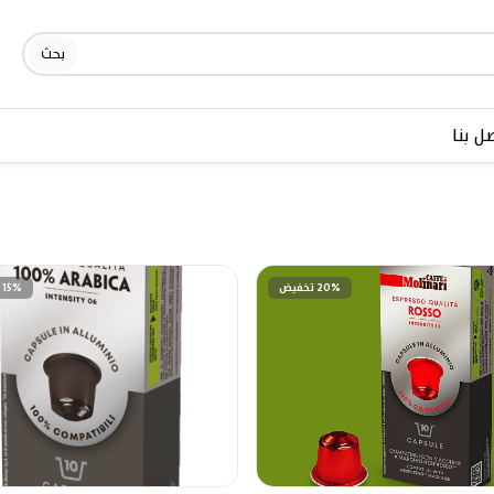
بحث
ل بنا
20% تخفيض
15% تخفيض