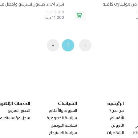
من موليناري كافيه
16.500 د.ب
14.000 د.ب
»
1
«
الرئيسية
السياسات
الخدمات الإلكترو
من نحن؟
الشروط والأحكام
الدفع السريع
الأقسام
سياسة الخصوصية
سجل مؤسستك مع
العروض
سياسة التوصيل
ز مجتمعةً الـ100 عام
الشخصيات
سياسة الاسترجاع
ئط