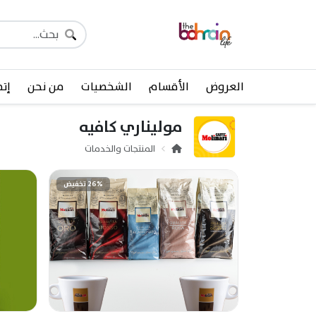
العروض
الأقسام
الشخصيات
من نحن
إتص
موليناري كافيه
المنتجات والخدمات
26% تخفيض