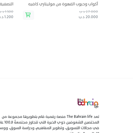
أكواب وحبوب القهوة من موليناري كافيه
التصفية 
27.000 د.ب
1.500 د.ب
20.000 د.ب
1.200 د.ب
تعد The Bahrain life منصة رقمية قام بتطويرها مجموعة من
المختصين الشغوفين ذوي الخبرة التي تتجاو
في مجالات التسويق، وتطوير المفاهيم، ودراسة السوق، ووسا