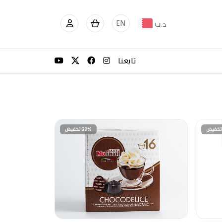
EN
د.ب
تابعنا
23% تخفيض