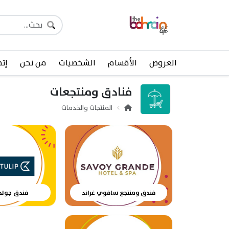
العروض
الأقسام
الشخصيات
من نحن
إتص
فنادق ومنتجعات
المنتجات والخدمات
فندق ومنتجع سافوي غراند
فندق جولد