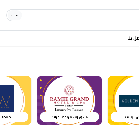
بحث
ل بنا
ن توليب
فندق وسبا رامي غراند
منتجع 